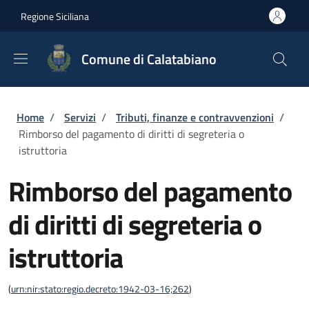
Salta al contenuto principale
Skip to footer content
Regione Siciliana
Comune di Calatabiano
Briciole di pane
Home
/
Servizi
/
Tributi, finanze e contravvenzioni
/
Rimborso del pagamento di diritti di segreteria o
istruttoria
Rimborso del pagamento
di diritti di segreteria o
istruttoria
(
urn:nir:stato:regio.decreto:1942-03-16;262
)