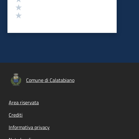
Valuta 2 stelle su 5
Valuta 1 stelle su 5
Comune di Calatabiano
Footer menu
Area riservata
Crediti
Informativa privacy