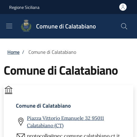
Salta al contenuto principale
Skip to footer content
Regione Siciliana
Comune di Calatabiano
Briciole di pane
Home
/
Comune di Calatabiano
Comune di Calatabiano
Comune di Calatabiano
Piazza Vittorio Emanuele 32 95011
Calatabiano (CT)
protocollo@pec.comune.calatabiano.ct.it