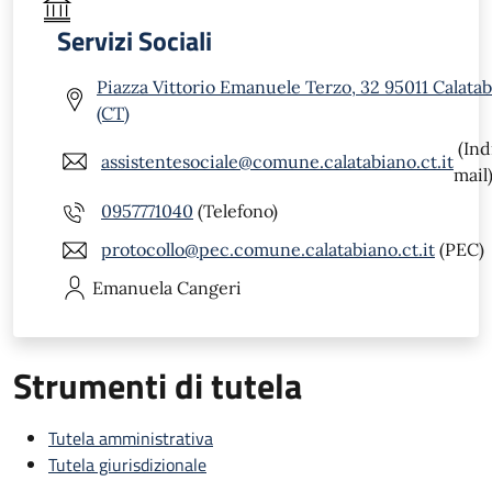
Servizi Sociali
Piazza Vittorio Emanuele Terzo, 32 95011 Calata
(CT)
(Ind
assistentesociale@comune.calatabiano.ct.it
mail
0957771040
(Telefono)
protocollo@pec.comune.calatabiano.ct.it
(PEC)
Emanuela
Cangeri
Strumenti di tutela
Tutela amministrativa
Tutela giurisdizionale