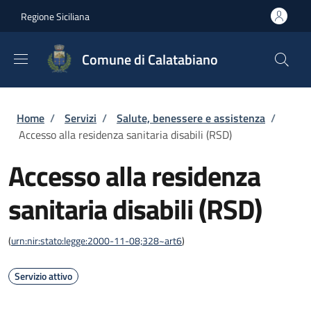
Salta al contenuto principale
Skip to footer content
Regione Siciliana
Comune di Calatabiano
Briciole di pane
Home
/
Servizi
/
Salute, benessere e assistenza
/
Accesso alla residenza sanitaria disabili (RSD)
Accesso alla residenza
sanitaria disabili (RSD)
(
urn:nir:stato:legge:2000-11-08;328~art6
)
Servizio attivo