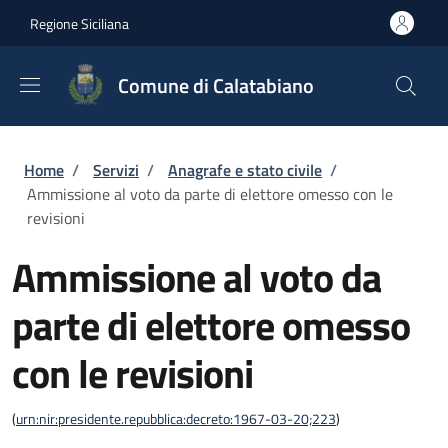
Salta al contenuto principale
Skip to footer content
Regione Siciliana
Comune di Calatabiano
Briciole di pane
Home
/
Servizi
/
Anagrafe e stato civile
/
Ammissione al voto da parte di elettore omesso con le
revisioni
Ammissione al voto da
parte di elettore omesso
con le revisioni
(
urn:nir:presidente.repubblica:decreto:1967-03-20;223
)