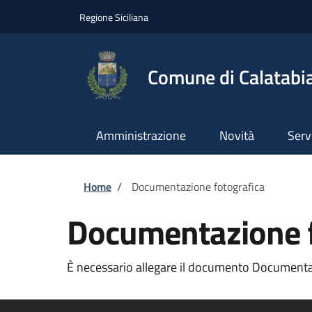
Salta al contenuto principale
Skip to footer content
Regione Siciliana
Comune di Calatabi
Amministrazione
Novità
Serv
Briciole di pane
Home
/
Documentazione fotografica
Documentazione f
È necessario allegare il documento Documentazi