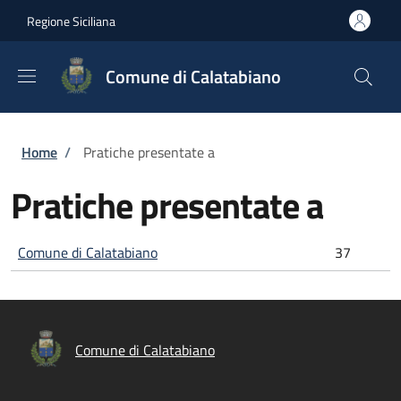
Salta al contenuto principale
Skip to footer content
Regione Siciliana
Comune di Calatabiano
Briciole di pane
Home
/
Pratiche presentate a
Pratiche presentate a
Comune di Calatabiano
37
Comune di Calatabiano