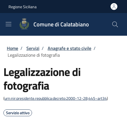
Salta al contenuto principale
Skip to footer content
Regione Siciliana
Comune di Calatabiano
Briciole di pane
Home
/
Servizi
/
Anagrafe e stato civile
/
Legalizzazione di fotografia
Legalizzazione di
fotografia
(
urn:nir:presidente.repubblica:decreto:2000-12-28;445~art34
)
Servizio attivo