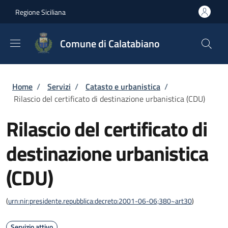
Salta al contenuto principale
Skip to footer content
Regione Siciliana
Comune di Calatabiano
Briciole di pane
Home
/
Servizi
/
Catasto e urbanistica
/
Rilascio del certificato di destinazione urbanistica (CDU)
Rilascio del certificato di
destinazione urbanistica
(CDU)
(
urn:nir:presidente.repubblica:decreto:2001-06-06;380~art30
)
Servizio attivo