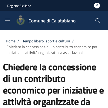
Salta al contenuto principale
Skip to footer content
Regione Siciliana
Comune di Calatabiano
Briciole di pane
Home
/
Tempo libero, sport e cultura
/
Chiedere la concessione di un contributo economico per
iniziative e attività organizzate da associazioni
Chiedere la concessione
di un contributo
economico per iniziative e
attività organizzate da